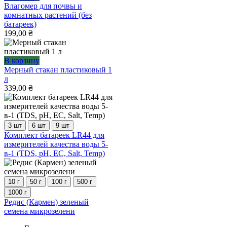
Влагомер для почвы и
комнатных растений (без
батареек)
199,00
₴
В корзину
Мерный стакан пластиковый 1
л
339,00
₴
3 шт
6 шт
9 шт
Этот
Комплект батареек LR44 для
товар
измерителей качества воды 5-
имеет
в-1 (TDS, pH, EC, Salt, Temp)
несколько
вариаций.
Опции
10 г
50 г
100 г
500 г
можно
1000 г
выбрать
Этот
Редис (Кармен) зеленый
на
товар
семена микрозелени
странице
имеет
товара.