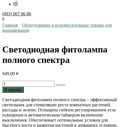
(093) 067 06 86
0
Главная
Оборудование и вспомогательные товары для
выращивания
Светодиодная фитолампа
полного спектра
949,00
₴
Количество
товара
В корзину
Светодиодная
фитолампа
Светодиодная фитолампа полного спектра – эффективный
полного
светильник для стимуляции роста комнатных растений,
спектра
рассады и зелени. Оснащена гибким регулированием угла
освещения и автоматическим таймером включения/
выключения. Обеспечивает оптимальные условия для
быстрого роста и развития растений в домашних условиях.