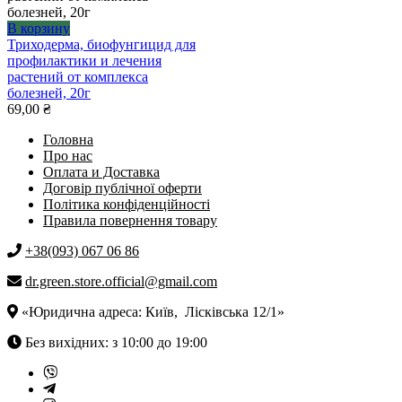
Опции
можно
В корзину
выбрать
Триходерма, биофунгицид для
на
профилактики и лечения
странице
растений от комплекса
товара.
болезней, 20г
69,00
₴
Головна
Про нас
Оплата и Доставка
Договір публічної оферти
Політика конфіденційності
Правила повернення товару
+38(093) 067 06 86
dr.green.store.official@gmail.com
«Юридична адреса: Київ, Лісківська 12/1»
Без вихідних: з 10:00 до 19:00