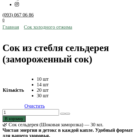
(093) 067 06 86
0
Главная
Сок холодного отжима
Сок из стебля сельдерея
(замороженный сок)
10 шт
14 шт
Кількість
20 шт
30 шт
Очистить
Количество
товара
В корзину
Сок
🌿 Сок сельдерея (Шоковая заморозка) — 30 мл.
из
Чистая энергия и детокс в каждой капле. Удобный формат
стебля
для вашего здоровья.