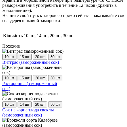
Хранить в морозильной камере при температуре -18°С. После
размораживания употребить в течение 12 часов (хранить в
холодильнике).
Начните свой путь к здоровью прямо сейчас – заказывайте сок
сельдерея шоковой заморозки!
Кількість
10 шт, 14 шт, 20 шт, 30 шт
Похожие
10 шт
15 шт
20 шт
30 шт
Этот
Витграс (замороженный сок)
товар
имеет
несколько
10 шт
15 шт
20 шт
30 шт
вариаций.
Этот
Расторопша (замороженный
Опции
товар
сок)
можно
имеет
выбрать
несколько
на
вариаций.
10 шт
14 шт
20 шт
30 шт
странице
Опции
Этот
Сок из корнеплода свеклы
товара.
можно
товар
(замороженный сок)
выбрать
имеет
на
несколько