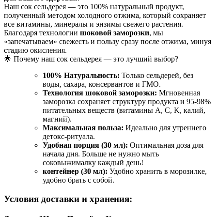
сельдерея
Наш сок сельдерея — это 100% натуральный продукт,
(замороженный
полученный методом холодного отжима, который сохраняет
сок)
все витамины, минералы и энзимы свежего растения.
Благодаря технологии
шоковой заморозки
, мы
«запечатываем» свежесть и пользу сразу после отжима, минуя
стадию окисления.
🌟 Почему наш сок сельдерея — это лучший выбор?
100% Натуральность:
Только сельдерей, без
воды, сахара, консервантов и ГМО.
Технология шоковой заморозки:
Мгновенная
заморозка сохраняет структуру продукта и 95-98%
питательных веществ (витамины A, C, K, калий,
магний).
Максимальная польза:
Идеально для утреннего
детокс-ритуала.
Удобная порция (30 мл):
Оптимальная доза для
начала дня. Больше не нужно мыть
соковыжималку каждый день!
контейнер (30 мл):
Удобно хранить в морозилке,
удобно брать с собой.
Условия доставки и хранения: