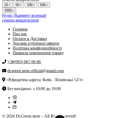
Опции
10 г
50 г
100 г
500 г
можно
1000 г
выбрать
Этот
Редис (Кармен) зеленый
на
товар
семена микрозелени
странице
имеет
товара.
Головна
несколько
Про нас
вариаций.
Оплата и Доставка
Опции
Договір публічної оферти
можно
Політика конфіденційності
выбрать
Правила повернення товару
на
странице
+38(093) 067 06 86
товара.
dr.green.store.official@gmail.com
«Юридична адреса: Київ, Лісківська 12/1»
Без вихідних: з 10:00 до 19:00
© 2026 Dr.Green.store – All Right reserved!