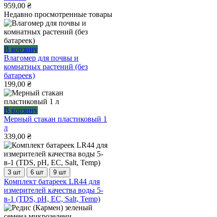
959,00
₴
Недавно просмотренные товары
В корзину
Влагомер для почвы и
комнатных растений (без
батареек)
199,00
₴
В корзину
Мерный стакан пластиковый 1
л
339,00
₴
3 шт
6 шт
9 шт
Этот
Комплект батареек LR44 для
товар
измерителей качества воды 5-
имеет
в-1 (TDS, pH, EC, Salt, Temp)
несколько
вариаций.