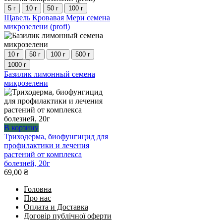
вариаций.
5 г
10 г
50 г
100 г
Опции
Этот
Щавель Кровавая Мери семена
можно
товар
микрозелени (profi)
выбрать
имеет
на
несколько
странице
вариаций.
10 г
50 г
100 г
500 г
товара.
Опции
1000 г
можно
Этот
Базилик лимонный семена
выбрать
товар
микрозелени
на
имеет
странице
несколько
товара.
вариаций.
Опции
можно
В корзину
выбрать
Триходерма, биофунгицид для
на
профилактики и лечения
странице
растений от комплекса
товара.
болезней, 20г
69,00
₴
Головна
Про нас
Оплата и Доставка
Договір публічної оферти