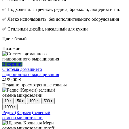
✅ Подходит для гречихи, редиса, брокколи, люцерны и т.п.
✅ Легко использовать, без дополнительного оборудования
✅ Стильный дизайн, идеальный для кухни
Цвет: белый
Похожие
В корзину
Система домашнего
гидропонного выращивания
4199,00
₴
Недавно просмотренные товары
10 г
50 г
100 г
500 г
1000 г
Этот
Редис (Кармен) зеленый
товар
семена микрозелени
имеет
несколько