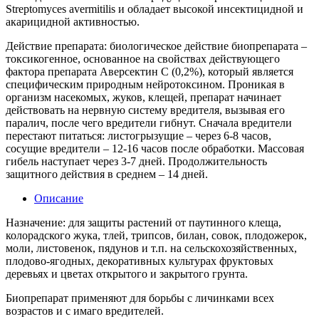
для
Streptomyces avermitilis и обладает высокой инсектицидной и
защиты
акарицидной активностью.
от
вредителей,
Действие препарата: биологическое действие биопрепарата –
35мл
токсикогенное, основанное на свойствах действующего
фактора препарата Аверсектин С (0,2%), который является
специфическим природным нейротоксином. Проникая в
организм насекомых, жуков, клещей, препарат начинает
действовать на нервную систему вредителя, вызывая его
паралич, после чего вредители гибнут. Сначала вредители
перестают питаться: листогрызущие – через 6-8 часов,
сосущие вредители – 12-16 часов после обработки. Массовая
гибель наступает через 3-7 дней. Продолжительность
защитного действия в среднем – 14 дней.
Описание
Назначение: для защиты растений от паутинного клеща,
колорадского жука, тлей, трипсов, билан, совок, плодожерок,
моли, листовенок, пядунов и т.п. на сельскохозяйственных,
плодово-ягодных, декоративных культурах фруктовых
деревьях и цветах открытого и закрытого грунта.
Биопрепарат применяют для борьбы с личинками всех
возрастов и с имаго вредителей.