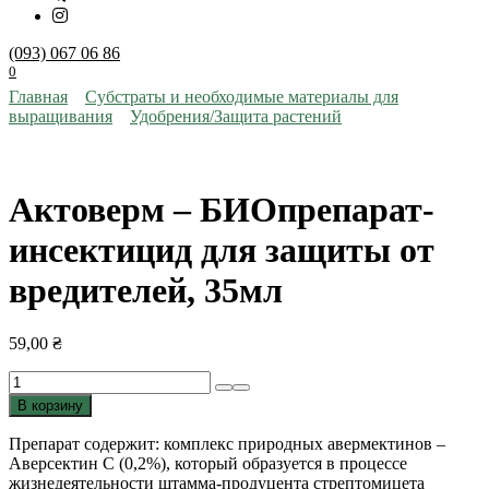
(093) 067 06 86
0
Главная
Субстраты и необходимые материалы для
выращивания
Удобрения/Защита растений
Актоверм – БИОпрепарат-
инсектицид для защиты от
вредителей, 35мл
59,00
₴
Количество
товара
В корзину
Актоверм
–
Препарат содержит: комплекс природных авермектинов –
БИОпрепарат-
Аверсектин С (0,2%), который образуется в процессе
инсектицид
жизнедеятельности штамма-продуцента стрептомицета