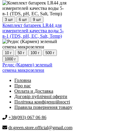
3 шт
6 шт
9 шт
Этот
Комплект батареек LR44 для
товар
измерителей качества воды 5-
имеет
в-1 (TDS, pH, EC, Salt, Temp)
несколько
вариаций.
Опции
10 г
50 г
100 г
500 г
можно
1000 г
выбрать
Этот
Редис (Кармен) зеленый
на
товар
семена микрозелени
странице
имеет
товара.
Головна
несколько
Про нас
вариаций.
Оплата и Доставка
Опции
Договір публічної оферти
можно
Політика конфіденційності
выбрать
Правила повернення товару
на
странице
+38(093) 067 06 86
товара.
dr.green.store.official@gmail.com