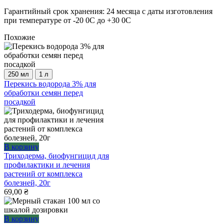
Гарантийный срок хранения: 24 месяца с даты изготовления
при температуре от -20 0C до +30 0С
Похожие
250 мл
1 л
Этот
Перекись водорода 3% для
товар
обработки семян перед
имеет
посадкой
несколько
вариаций.
Опции
можно
выбрать
В корзину
на
Триходерма, биофунгицид для
странице
профилактики и лечения
товара.
растений от комплекса
болезней, 20г
69,00
₴
В корзину