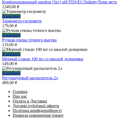
Комбинированный прибор (5в1) pH/TDS/ЕС/Salinity/Temp метр
1349,00
₴
В корзину
Термометр-гигрометр
179,00
₴
В корзину
Ручная сеялка точного высева
119,00
₴
В корзину
Мерный стакан 100 мл со шкалой дозировки
149,00
₴
В корзину
Регулируемый распылитель 2л
489,00
₴
Головна
Про нас
Оплата и Доставка
Договір публічної оферти
Політика конфіденційності
Правила повернення товару