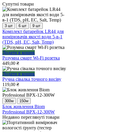
Супутні товари
3 шт
6 шт
9 шт
Цей
Комплект батарейок LR44 для
товар
вимірювачів якості води 5-в-1
має
(TDS, pH, EC, Salt, Temp)
кілька
варіантів.
Додати в кошик
Параметри
Розумна смарт Wi-Fi розетка
можна
449,00
₴
вибрати
на
Додати в кошик
сторінці
Ручна сівалка точного висіву
товару
119,00
₴
300w
150w
Цей
Блок живлення Biom
товар
Professional BPX-12-300W
має
Недавно переглянуті товари
кілька
варіантів.