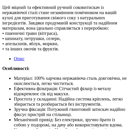
Цей міцний та ефективний ручний соковитискач із
нержавіючої сталі стане незамінним помічником на вашій
кухні для приготування свіжого соку з натуральних
інгредієнтів. Завдяки продуманій конструкції та надійним
матеріалам, вона ідеально справляється з переробкою:
• пшеничні трави (вітграса),
• шпинату, петрушки, селери,
• апельсинів, яблук, моркви,
• та інших овочів та фруктів.
Опис
Особливості:
Матеріал: 100% харчова нержавіюча сталь довговічна, не
окислюється, легко чиститься.
Ефективна фільтрація: Сітчастий фільтр із металу
відокремлює сік від макухи.
Простота у складанні: Надійна система кріплень, легко
збирається та розбирається без інструментів.
Зручна фіксація: Потужний гвинтовий затискач надійно
фіксує пристрій на стільниці.
Механічний привід: Без електрики, зручно брати із
собою у подорожі, на дачу або використовувати вдома.