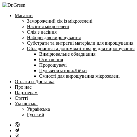
Перейти
до
Магазин
змісту
Заморожений сік із мікрозелені
Насіння мікрозелені
Олія з насіння
Набори для вирощування
Субстрати та витратні матеріали для вирощування
Обладнання та допоміжні товари для вирощування
Вимірювальне обладнання
Освітлення
Пророщувачі
Пульверизатори/Лійки
Ємності для вирощування мікрозелені
Оплата и Доставка
Про нас
Партнерам
Статті
Українська
Українська
Русский