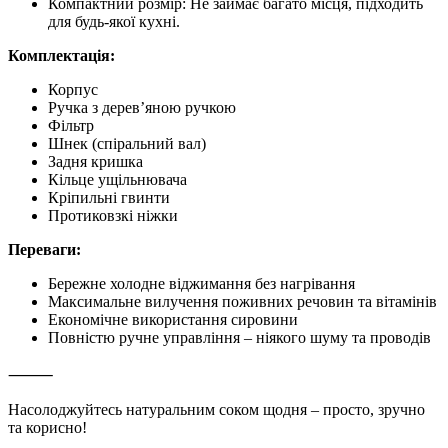
Компактний розмір: Не займає багато місця, підходить
для будь-якої кухні.
Комплектація:
Корпус
Ручка з дерев’яною ручкою
Фільтр
Шнек (спіральний вал)
Задня кришка
Кільце ущільнювача
Кріпильні гвинти
Протиковзкі ніжки
Переваги:
Бережне холодне віджимання без нагрівання
Максимальне вилучення поживних речовин та вітамінів
Економічне використання сировини
Повністю ручне управління – ніякого шуму та проводів
⸻
Насолоджуйтесь натуральним соком щодня – просто, зручно
та корисно!