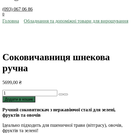
(093) 067 06 86
0
Головна
Обладнання та допоміжні товари для вирощування
Соковичавниця шнекова
ручна
5699,00
₴
Соковичавниця
шнекова
Додати в кошик
ручна
кількість
Ручний соковитискач з нержавіючої сталі для зелені,
фруктів та овочів
Ідеально підходить для пшеничної трави (вітграсу), овочів,
фруктів та зелені!