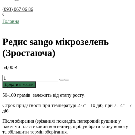
(093) 067 06 86
0
Головна
Редис sango мікрозелень
(Зростаюча)
54,00
₴
Редис
sango
Додати в кошик
мікрозелень
(Зростаюча)
50-100 грамів, залежить від етапу росту.
кількість
Строк придатності при температурі 2-6° – 10 діб, при 7-14° – 7
діб.
Після збирання (зрізання) покладіть паперовий рушник у
пакет чи пластиковий контейнер, щоб увібрати зайву вологу
та збільшити термін зберігання.