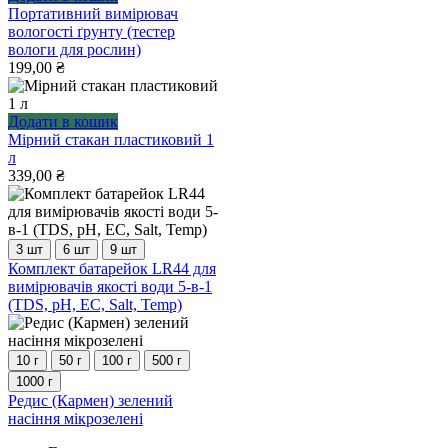
Портативний вимірювач
вологості ґрунту (тестер
вологи для рослин)
199,00
₴
Додати в кошик
Мірний стакан пластиковий 1
л
339,00
₴
3 шт
6 шт
9 шт
Цей
Комплект батарейок LR44 для
товар
вимірювачів якості води 5-в-1
має
(TDS, pH, EC, Salt, Temp)
кілька
варіантів.
Параметри
10 г
50 г
100 г
500 г
можна
1000 г
вибрати
Цей
Редис (Кармен) зелений
на
товар
насіння мікрозелені
сторінці
має
товару