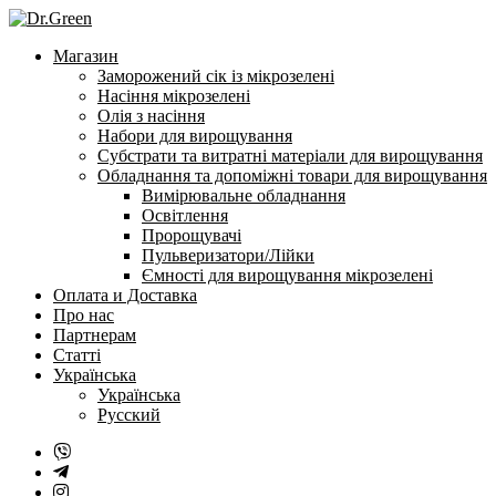
Перейти
до
Магазин
змісту
Заморожений сік із мікрозелені
Насіння мікрозелені
Олія з насіння
Набори для вирощування
Субстрати та витратні матеріали для вирощування
Обладнання та допоміжні товари для вирощування
Вимірювальне обладнання
Освітлення
Пророщувачі
Пульверизатори/Лійки
Ємності для вирощування мікрозелені
Оплата и Доставка
Про нас
Партнерам
Статті
Українська
Українська
Русский