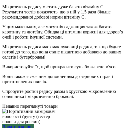
Мікрозелень редису містить дуже багато вітаміну С.
Результати тестів показують, що в ній у 1,5 рази більше
рекомендованої добової норми вітаміну С.
У цих маленьких, але могутніх саджанцях також багато
каротину та лютеїну. Обидва ці вітаміни корисні для здоров’я
очей і роботи імунної системи.
Мікрозелень редиса має смак луковиці редиса, так що будьте
готові до того, що вона стане пікантною добавкою до ваших
салатів і бутербродам!
Використовуйте їх, щоб прикрасити суп або жарене м'ясо.
Вони також є смачним доповненням до зернових страв і
приготовлених овочів.
Спробуйте ростки редису разом з хрусткою мікрозеленню
соняшника і мікрозеленню брокколі.
Недавно переглянуті товари
Додати в кошик