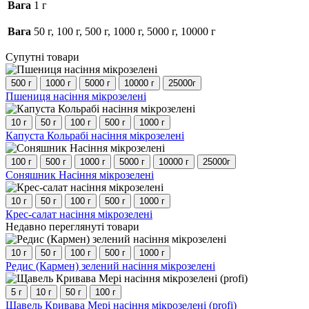
Вага
1 г
Вага
50 г, 100 г, 500 г, 1000 г, 5000 г, 10000 г
Супутні товари
500 г
1000 г
5000 г
10000 г
25000г
Цей
Пшениця насіння мікрозелені
товар
має
10 г
50 г
100 г
500 г
1000 г
кілька
Цей
Капуста Кольрабі насіння мікрозелені
варіантів.
товар
Параметри
має
100 г
500 г
1000 г
5000 г
10000 г
25000г
можна
кілька
Цей
Соняшник Насіння мікрозелені
вибрати
варіантів.
товар
на
Параметри
має
10 г
50 г
100 г
500 г
1000 г
сторінці
можна
кілька
Цей
Крес-салат насіння мікрозелені
товару
вибрати
варіантів.
товар
Недавно переглянуті товари
на
Параметри
має
сторінці
можна
кілька
10 г
50 г
100 г
500 г
1000 г
товару
вибрати
варіантів.
Цей
Редис (Кармен) зелений насіння мікрозелені
на
Параметри
товар
сторінці
можна
має
5 г
10 г
50 г
100 г
товару
вибрати
кілька
Цей
Щавель Кривава Мері насіння мікрозелені (profi)