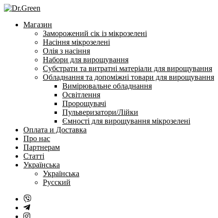
Перейти
до
Магазин
змісту
Заморожений сік із мікрозелені
Насіння мікрозелені
Олія з насіння
Набори для вирощування
Субстрати та витратні матеріали для вирощування
Обладнання та допоміжні товари для вирощування
Вимірювальне обладнання
Освітлення
Пророщувачі
Пульверизатори/Лійки
Ємності для вирощування мікрозелені
Оплата и Доставка
Про нас
Партнерам
Статті
Українська
Українська
Русский