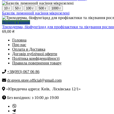
на
варіантів.
товар
сторінці
Параметри
має
10 г
50 г
100 г
500 г
1000 г
товару
можна
кілька
Цей
Базилік лимонний насіння мікрозелені
вибрати
варіантів.
товар
на
Параметри
має
Додати в кошик
сторінці
можна
кілька
Триходерма, біофунгіцид для профілактики та лікування рослин
товару
вибрати
варіантів.
69,00
₴
на
Параметри
сторінці
Головна
можна
товару
Про нас
вибрати
Оплата и Доставка
на
Договір публічної оферти
сторінці
Політика конфіденційності
товару
Правила повернення товару
+38(093) 067 06 86
dr.green.store.official@gmail.com
«Юридична адреса: Київ, Лісківська 12/1»
Без вихідних: з 10:00 до 19:00