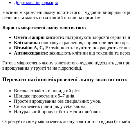
Додаткова інформація
Насіння мікрозелені льону золотистого – чудовий вибір для отр
речовин та мають позитивний вплив на організм.
Користь мікрозелені льону золотистого:
Омега-3 жирні кислоти:
підтримують здоров’я серця та н
Клітковина:
покращує травлення, сприяє очищенню орга
Вітаміни A, C, E:
зміцнюють імунітет, покращують стан ш
Антиоксиданти:
захищають клітини від токсинів та пере
Готова мікрозелень льону золотистого чудово підходить для приг
вирощування у ґрунті та на гідропоніці.
Переваги насіння мікрозелені льону золотистого:
Висока схожість та швидкий ріст.
Швидке проростання 5–7 днів.
Просте вирощування без спеціальних умов.
Свіжа зелень цілий рік у себе вдома.
Натуральний продукт без хімічних добавок.
Отримуйте свіжу мікрозелень льону золотистого вдома без за