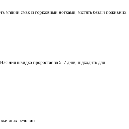
ть м’який смак із горіховими нотками, містять безліч поживних
 Насіння швидко проростає за 5–7 днів, підходить для
 поживних речовин