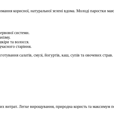
имання корисної, натуральної зелені вдома. Молоді паростки маю
ервової системи.
нізму.
кіри та волосся.
дчасного старіння.
отування салатів, смузі, йогуртів, каш, супів та овочевих страв.
йвих витрат. Легке вирощування, природна користь та максимум