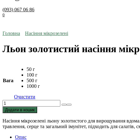
(093) 067 06 86
0
Головна
Насіння мікрозелені
Льон золотистий насіння мікр
50 г
100 г
Вага
500 г
1000 г
Очистити
Льон
золотистий
Додати в кошик
насіння
мікрозелені
Насіння мікрозелені льону золотистого для вирощування вдома. 
кількість
травлення, серце та загальний імунітет, підходить для салатів, с
Опис