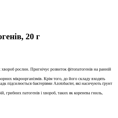
генів, 20 г
х хвороб рослин. Пригнічує розвиток фітопатогенів на ранній
орних мікроорганізмів. Крім того, до його складу входять
кладк підсилюється бактеріями Azotobacter, які насичують ґрунт
й, грибних патогенів і хвороб, таких як коренева гниль,