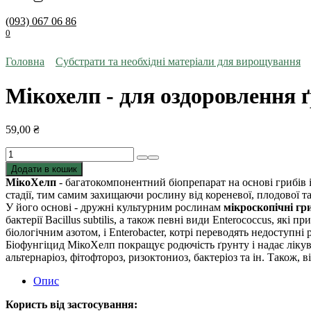
(093) 067 06 86
0
Головна
Субстрати та необхідні матеріали для вирощування
Мікохелп - для оздоровлення ґр
59,00
₴
Мікохелп
-
Додати в кошик
для
МікоХелп
- багатокомпонентний біопрепарат на основі грибів і
оздоровлення
стадії, тим самим захищаючи рослину від кореневої, плодової та
ґрунту
У його основі - дружні культурним рослинам
мікроскопічні гр
та
бактерії Bacillus subtilis, а також певні види Enterococcus, як
захисту
біологічним азотом, і Enterobacter, котрі переводять недоступн
сходів
Біофунгіцид МікоХелп покращує родючість ґрунту і надає лікува
від
альтернаріоз, фітофтороз, ризоктониоз, бактеріоз та ін. Також, 
патогенів,
20
Опис
г
кількість
Користь від застосування: