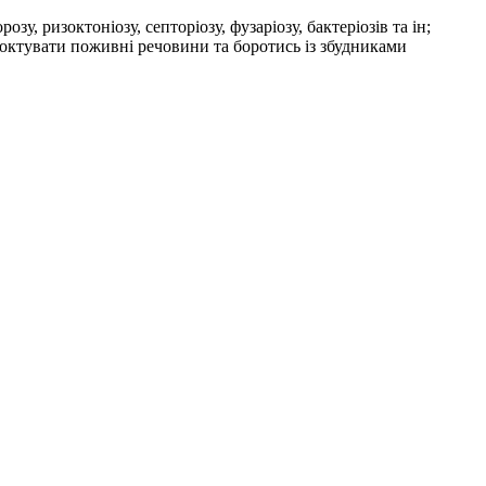
у, ризоктоніозу, септоріозу, фузаріозу, бактеріозів та ін;
моктувати поживні речовини та боротись із збудниками