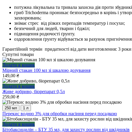
потужна лікувальна та тривала захисна дія проти збудників 
гриб Trichoderma проникає безпосередньо в корінь і утво
захворювань;
знімає стрес від різких перепадів температур і посухи;
безпечний для людей, тварин і бджіл;
підвищення родючості ґрунту.
оздоровлення ґрунту відбувається за рахунок пригнічення 
Гарантійний термін придатності від дати виготовлення: 3 роки 
Супутні товари
Додати в кошик
Мірний стакан 100 мл зі шкалою дозування
149,00
₴
Додати в кошик
Живе добриво, біорепарат 0,5л
259,00
₴
250 мл
1 л
Цей
Перекис водню 3% для обробки насіння перед посадкою
товар
має
Додати в кошик
кілька
Бітобаксицилін – БТУ 35 мл, для захисту рослин від шкідників