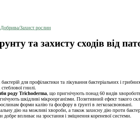
Добрива/Захист рослин
унту та захисту сходів від пато
 бактерій для профілактики та лікування бактеріальних і грибни
 стеблової гнилі.
иби роду Trichoderma
, що пригнічують понад 60 видів хвороботв
і пригнічують шкідливі мікроорганізми. Позитивний ефект такого с
і рослинам форми калію та фосфору в ґрунті в легкозасвоювані.
льну дію на можливі хвороби, а також захисну дію проти бактері
він добре впливає на зростання і зміцнення кореневої системи.