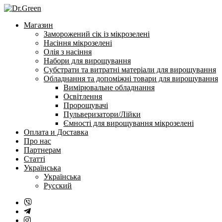
Перейти
до
Магазин
змісту
Заморожений сік із мікрозелені
Насіння мікрозелені
Олія з насіння
Набори для вирощування
Субстрати та витратні матеріали для вирощування
Обладнання та допоміжні товари для вирощування
Вимірювальне обладнання
Освітлення
Пророщувачі
Пульверизатори/Лійки
Ємності для вирощування мікрозелені
Оплата и Доставка
Про нас
Партнерам
Статті
Українська
Українська
Русский