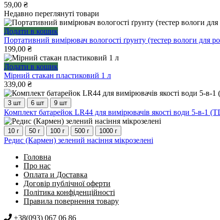
варіантів.
59,00
₴
Параметри
Недавно переглянуті товари
можна
вибрати
Додати в кошик
на
Портативний вимірювач вологості ґрунту (тестер вологи для р
сторінці
199,00
₴
товару
Додати в кошик
Мірний стакан пластиковий 1 л
339,00
₴
3 шт
6 шт
9 шт
Цей
Комплект батарейок LR44 для вимірювачів якості води 5-в-1 (TD
товар
має
10 г
50 г
100 г
500 г
1000 г
кілька
Цей
Редис (Кармен) зелений насіння мікрозелені
варіантів.
товар
Параметри
Головна
має
можна
Про нас
кілька
вибрати
Оплата и Доставка
варіантів.
на
Договір публічної оферти
Параметри
сторінці
Політика конфіденційності
можна
товару
Правила повернення товару
вибрати
на
+38(093) 067 06 86
сторінці