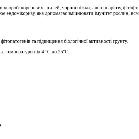
хвороб: кореневих гнилей, чорної ніжки, альтернаріозу, фітофтороз
рює ендомікоризу, яка допомагає зміцнювати імунітет рослин, вс
фітопатогенів та підвищення біологічної активності ґрунту.
за температури від 4 °С до 25°С.