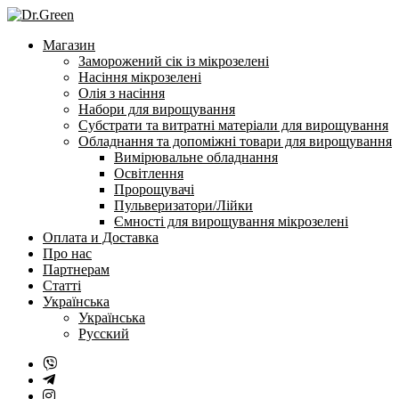
Перейти
до
Магазин
змісту
Заморожений сік із мікрозелені
Насіння мікрозелені
Олія з насіння
Набори для вирощування
Субстрати та витратні матеріали для вирощування
Обладнання та допоміжні товари для вирощування
Вимірювальне обладнання
Освітлення
Пророщувачі
Пульверизатори/Лійки
Ємності для вирощування мікрозелені
Оплата и Доставка
Про нас
Партнерам
Статті
Українська
Українська
Русский