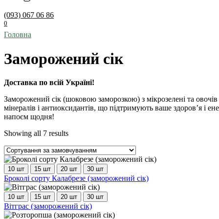
(093) 067 06 86
0
Головна
Заморожений сік
Доставка по всій Україні!
Заморожений сік (шоковою заморозкою) з мікрозелені та овочів 
мінералів і антиоксидантів, що підтримують ваше здоров’я і ен
напоєм щодня!
Showing all 7 results
10 шт
15 шт
20 шт
30 шт
Цей
Броколі сорту Калабрезе (заморожений сік)
товар
має
10 шт
15 шт
20 шт
30 шт
кілька
Цей
Вітграс (заморожений сік)
варіантів.
товар