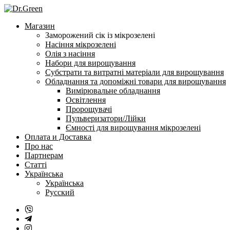
Перейти
до
Магазин
змісту
Заморожений сік із мікрозелені
Насіння мікрозелені
Олія з насіння
Набори для вирощування
Субстрати та витратні матеріали для вирощування
Обладнання та допоміжні товари для вирощування
Вимірювальне обладнання
Освітлення
Пророщувачі
Пульверизатори/Лійки
Ємності для вирощування мікрозелені
Оплата и Доставка
Про нас
Партнерам
Статті
Українська
Українська
Русский