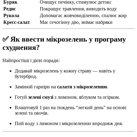
Буряк
Очищує печінку, стимулює детокс
Редис
Покращує травлення, виводить воду
Рукола
Допомагає жовчовиділенню, спалює жир
Кресс-салат
Має сечогінну дію, знімає набряки
✅ Як ввести мікрозелень у програму
схуднення?
Найпростіші і дієві поради:
Додавай мікрозелень у кожну страву — навіть у
бутерброд.
Замінюй гарніри на
салати з мікрозеленню
.
Готуй
зелені смузі
з лимоном, яблуком та огірком.
Влаштовуй 1 раз на тиждень “легкий день” на основі
зелені та овочів.
Пий воду з лимоном і мікрозеленню впродовж дня.