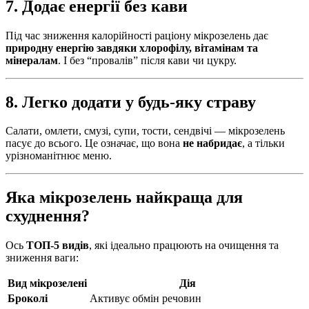
7. Додає енергії без кави
Під час зниження калорійності раціону мікрозелень дає
природну енергію завдяки хлорофілу, вітамінам та
мінералам
. І без “провалів” після кави чи цукру.
8. Легко додати у будь-яку страву
Салати, омлети, смузі, супи, тости, сендвічі — мікрозелень
пасує до всього. Це означає, що вона
не набридає
, а тільки
урізноманітнює меню.
Яка мікрозелень найкраща для
схуднення?
Ось
ТОП-5 видів
, які ідеально працюють на очищення та
зниження ваги:
Вид мікрозелені
Дія
Броколі
Активує обмін речовин