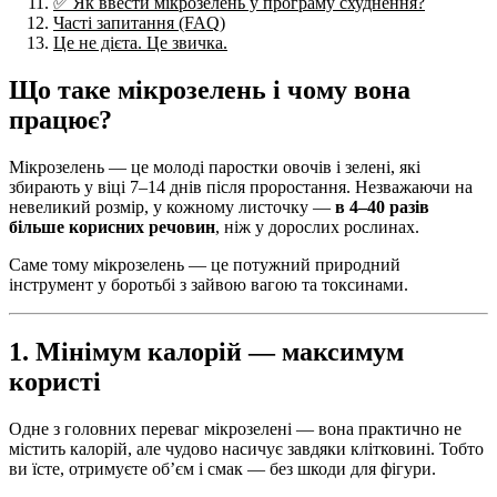
✅ Як ввести мікрозелень у програму схуднення?
Часті запитання (FAQ)
Це не дієта. Це звичка.
Що таке мікрозелень і чому вона
працює?
Мікрозелень — це молоді паростки овочів і зелені, які
збирають у віці 7–14 днів після проростання. Незважаючи на
невеликий розмір, у кожному листочку —
в 4–40 разів
більше корисних речовин
, ніж у дорослих рослинах.
Саме тому мікрозелень — це потужний природний
інструмент у боротьбі з зайвою вагою та токсинами.
1. Мінімум калорій — максимум
користі
Одне з головних переваг мікрозелені — вона практично не
містить калорій, але чудово насичує завдяки клітковині. Тобто
ви їсте, отримуєте обʼєм і смак — без шкоди для фігури.