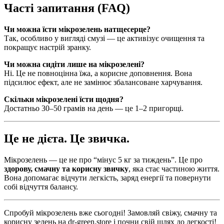
Часті запитання (FAQ)
Чи можна їсти мікрозелень натщесерце?
Так, особливо у вигляді смузі — це активізує очищення та
покращує настрій зранку.
Чи можна сидіти лише на мікрозелені?
Ні. Це не повноцінна їжа, а корисне доповнення. Вона
підсилює ефект, але не замінює збалансоване харчування.
Скільки мікрозелені їсти щодня?
Достатньо 30–50 грамів на день — це 1–2 пригорщі.
Це не дієта. Це звичка.
Мікрозелень — це не про “мінус 5 кг за тиждень”. Це про
здорову, смачну та корисну звичку
, яка стає частиною життя.
Вона допомагає відчути легкість, заряд енергії та повернути
собі відчуття балансу.
Спробуй мікрозелень вже сьогодні! Замовляй свіжу, смачну та
корисну зелень на
dr-green.store
і почни свій шлях до легкості!