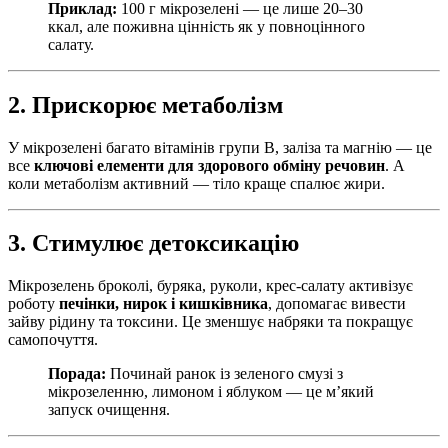
Приклад:
100 г мікрозелені — це лише 20–30
ккал, але поживна цінність як у повноцінного
салату.
2. Прискорює метаболізм
У мікрозелені багато вітамінів групи B, заліза та магнію — це
все
ключові елементи для здорового обміну речовин
. А
коли метаболізм активний — тіло краще спалює жири.
3. Стимулює детоксикацію
Мікрозелень броколі, буряка, руколи, крес-салату активізує
роботу
печінки, нирок і кишківника
, допомагає вивести
зайву рідину та токсини. Це зменшує набряки та покращує
самопочуття.
Порада:
Починай ранок із зеленого смузі з
мікрозеленню, лимоном і яблуком — це м’який
запуск очищення.