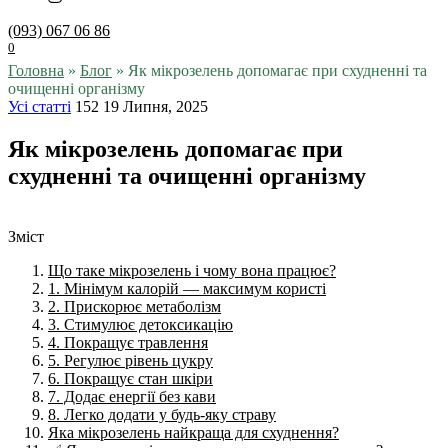
(093) 067 06 86
0
Головна
»
Блог
»
Як мікрозелень допомагає при схудненні та
очищенні організму
Усі статті
152
19 Липня, 2025
Як мікрозелень допомагає при
схудненні та очищенні організму
Зміст
Що таке мікрозелень і чому вона працює?
1. Мінімум калорій — максимум користі
2. Прискорює метаболізм
3. Стимулює детоксикацію
4. Покращує травлення
5. Регулює рівень цукру
6. Покращує стан шкіри
7. Додає енергії без кави
8. Легко додати у будь-яку страву
Яка мікрозелень найкраща для схуднення?