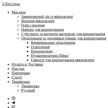
Перейти
до
Магазин
змісту
Заморожений сік із мікрозелені
Насіння мікрозелені
Олія з насіння
Набори для вирощування
Субстрати та витратні матеріали для вирощування
Обладнання та допоміжні товари для вирощування
Вимірювальне обладнання
Освітлення
Пророщувачі
Пульверизатори/Лійки
Ємності для вирощування мікрозелені
Оплата и Доставка
Про нас
Партнерам
Статті
Українська
Українська
Русский