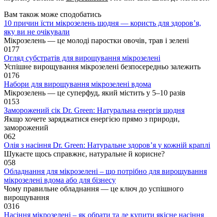
Вам також може сподобатись
10 причин їсти мікрозелень щодня — користь для здоров’я,
яку ви не очікували
Мікрозелень — це молоді паростки овочів, трав і зелені
0
177
Огляд субстратів для вирощування мікрозелені
Успішне вирощування мікрозелені безпосередньо залежить
0
176
Набори для вирощування мікрозелені вдома
Мікрозелень — це суперфуд, який містить у 5–10 разів
0
153
Заморожений сік Dr. Green: Натуральна енергія щодня
Якщо хочете заряджатися енергією прямо з природи,
заморожений
0
62
Олія з насіння Dr. Green: Натуральне здоров’я у кожній краплі
Шукаєте щось справжнє, натуральне й корисне?
0
58
Обладнання для мікрозелені – що потрібно для вирощування
мікрозелені вдома або для бізнесу
Чому правильне обладнання — це ключ до успішного
вирощування
0
316
Насіння мікрозелені – як обрати та де купити якісне насіння